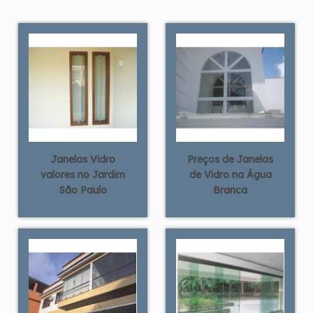
Janelas Vidro
Preços de Janelas
valores no Jardim
de Vidro na Água
São Paulo
Branca