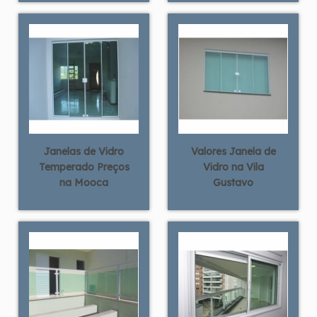
Janelas de Vidro
Valores Janela de
Temperado Preços
Vidro na Vila
na Mooca
Gustavo