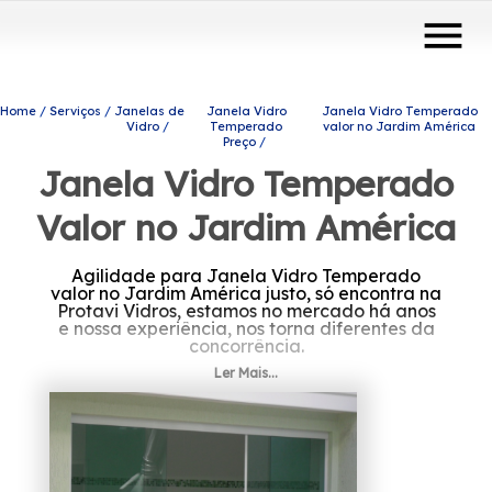
menu
Home
Serviços
Janelas de
Janela Vidro
Janela Vidro Temperado
Vidro
Temperado
valor no Jardim América
Preço
Janela Vidro Temperado
Valor no Jardim América
Agilidade para Janela Vidro Temperado
valor no Jardim América justo, só encontra na
Protavi Vidros, estamos no mercado há anos
e nossa experiência, nos torna diferentes da
concorrência.
Ler Mais...
Se está precisando de Janela Vidro
Temperado valor no Jardim América, Conte
com a Protavi Vidros e tenha a solução que
você busca do setor de engenharia de vidros,
são diversas opções de produtos e serviços
oferecidas, como envidraçamento de
sacadas, box para banheiros e portas de