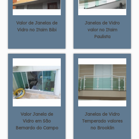
Valor de Janelas de
Janelas de Vidro
Vidro no Itaim Bibi
valor no Itaim
Paulista
Valor Janela de
Janelas de Vidro
Vidro em São
Temperado valores
Bernardo do Campo
no Brooklin