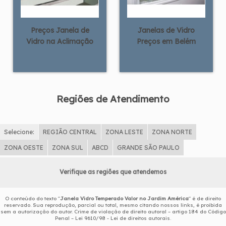
Preços Janela de
Janelas de Vidro
Vidro na Aclimação
Preços em Belém
Regiões de Atendimento
Selecione:
REGIÃO CENTRAL
ZONA LESTE
ZONA NORTE
ZONA OESTE
ZONA SUL
ABCD
GRANDE SÃO PAULO
Verifique as regiões que atendemos
O conteúdo do texto "
Janela Vidro Temperado Valor no Jardim América
" é de direito
reservado. Sua reprodução, parcial ou total, mesmo citando nossos links, é proibida
sem a autorização do autor. Crime de violação de direito autoral – artigo 184 do Código
Penal –
Lei 9610/98 - Lei de direitos autorais
.