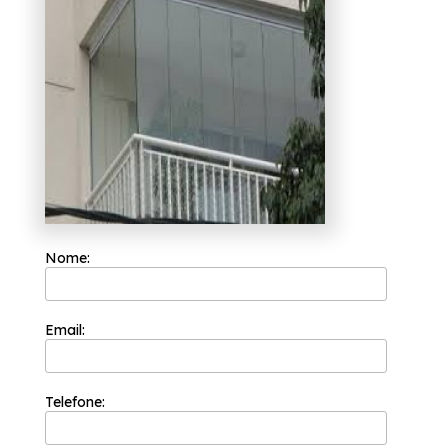
Vidros. Nossos profissionais estão prontos
para atendê-lo adequadamente, entre em
contato.
Nome:
Email:
Telefone: