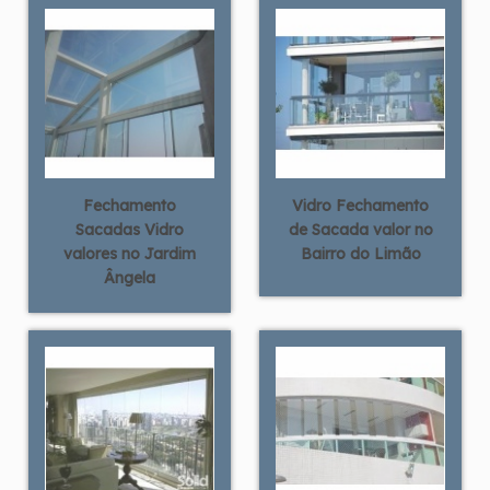
Fechamento
Vidro Fechamento
Sacadas Vidro
de Sacada valor no
valores no Jardim
Bairro do Limão
Ângela