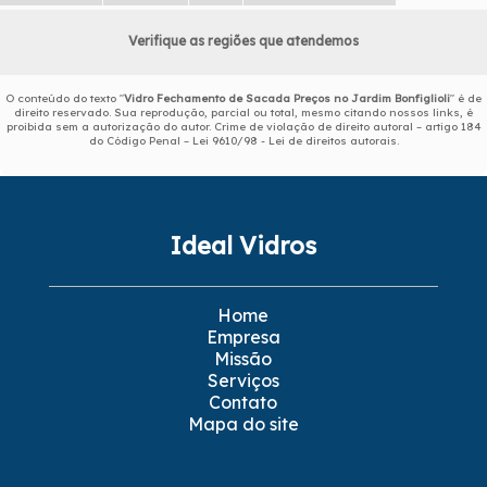
Verifique as regiões que atendemos
O conteúdo do texto "
Vidro Fechamento de Sacada Preços no Jardim Bonfiglioli
" é de
direito reservado. Sua reprodução, parcial ou total, mesmo citando nossos links, é
proibida sem a autorização do autor. Crime de violação de direito autoral – artigo 184
do Código Penal –
Lei 9610/98 - Lei de direitos autorais
.
Ideal Vidros
Home
Empresa
Missão
Serviços
Contato
Mapa do site