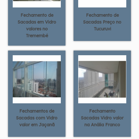
Fechamento de
Fechamento de
Sacadas em Vidro
Sacadas Preço no
valores no
Tucuruvi
Tremembé
Fechamentos de
Fechamento
Sacadas com Vidro
Sacadas Vidro valor
valor em Jaçanã
na Anália Franco