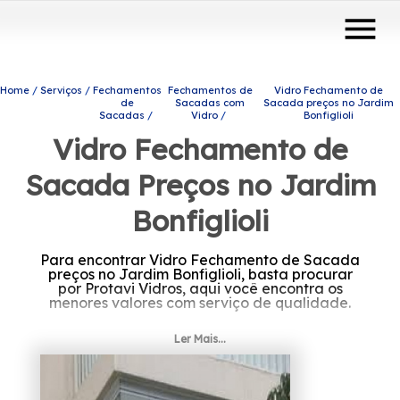
menu
Home
Serviços
Fechamentos
Fechamentos de
Vidro Fechamento de
de
Sacadas com
Sacada preços no Jardim
Sacadas
Vidro
Bonfiglioli
Vidro Fechamento de
Sacada Preços no Jardim
Bonfiglioli
Para encontrar Vidro Fechamento de Sacada
preços no Jardim Bonfiglioli, basta procurar
por Protavi Vidros, aqui você encontra os
menores valores com serviço de qualidade.
Se está precisando de Vidro Fechamento de
Ler Mais...
Sacada preços no Jardim Bonfiglioli, A
solução que você busca ao se interessar por
engenharia de vidros para o seu caso, pode
ser encontrada através da empresa Protavi