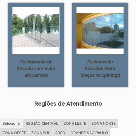
Fechamento de
Fechamento
Sacada com Vidro
Sacadas Vidro
em Sumaré
preços no Ipiranga
Regiões de Atendimento
Selecione:
REGIÃO CENTRAL
ZONA LESTE
ZONA NORTE
ZONA OESTE
ZONA SUL
ABCD
GRANDE SÃO PAULO