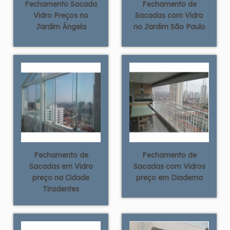
Fechamento Sacada
Fechamento de
Vidro Preços no
Sacadas com Vidro
Jardim Ângela
no Jardim São Paulo
Fechamento de
Fechamento de
Sacadas em Vidro
Sacadas com Vidros
preço na Cidade
preço em Diadema
Tiradentes