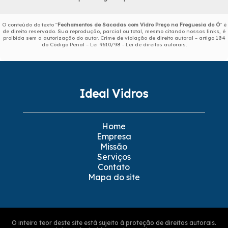
O conteúdo do texto "
Fechamentos de Sacadas com Vidro Preço na Freguesia do Ó
" é
de direito reservado. Sua reprodução, parcial ou total, mesmo citando nossos links, é
proibida sem a autorização do autor. Crime de violação de direito autoral – artigo 184
do Código Penal –
Lei 9610/98 - Lei de direitos autorais
.
Ideal Vidros
Home
Empresa
Missão
Serviços
Contato
Mapa do site
O inteiro teor deste site está sujeito à proteção de direitos autorais.