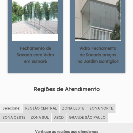
Fechamento de
Vidro Fechamento
Sacada com Vidro
de Sacada preços
em Sumaré
no Jardim Bonfiglioli
Regiões de Atendimento
Selecione:
REGIÃO CENTRAL
ZONA LESTE
ZONA NORTE
ZONA OESTE
ZONA SUL
ABCD
GRANDE SÃO PAULO
Verifique as regiões que atendemos