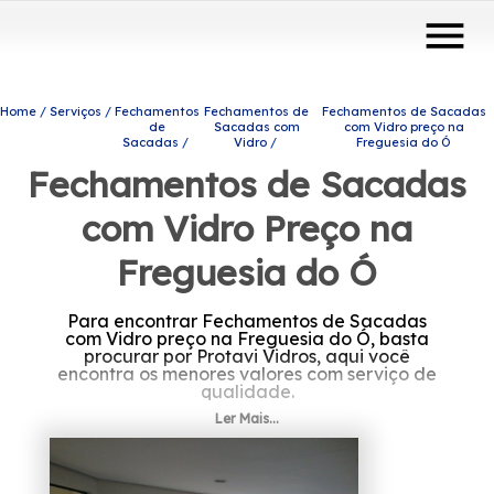
menu
Home
Serviços
Fechamentos
Fechamentos de
Fechamentos de Sacadas
de
Sacadas com
com Vidro preço na
Sacadas
Vidro
Freguesia do Ó
Fechamentos de Sacadas
com Vidro Preço na
Freguesia do Ó
Para encontrar Fechamentos de Sacadas
com Vidro preço na Freguesia do Ó, basta
procurar por Protavi Vidros, aqui você
encontra os menores valores com serviço de
qualidade.
Ler Mais...
Se está precisando de Fechamentos de
Sacadas com Vidro preço na Freguesia do Ó,
Conte com a Protavi Vidros e tenha a solução
que você busca do setor de engenharia de