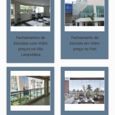
Fechamentos de
Fechamento de
Sacadas com Vidro
Sacada em Vidro
preços na Vila
preço no Pari
Leopoldina