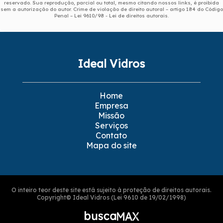
reservado. Sua reprodução, parcial ou total, mesmo citando nossos links, é proibida
sem a autorização do autor. Crime de violação de direito autoral – artigo 184 do Código
Penal –
Lei 9610/98 - Lei de direitos autorais
.
Ideal Vidros
Home
Empresa
Missão
Serviços
Contato
Mapa do site
O inteiro teor deste site está sujeito à proteção de direitos autorais.
Copyright© Ideal Vidros (Lei 9610 de 19/02/1998)