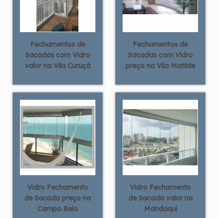
Fechamentos de
Fechamentos de
Sacadas com Vidro
Sacadas com Vidro
valor na Vila Curuçá
preço na Vila Matilde
Vidro Fechamento
Vidro Fechamento
de Sacada preço no
de Sacada valor no
Campo Belo
Mandaqui