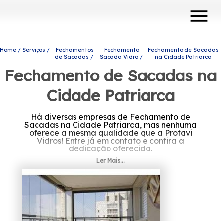
menu
Home
Serviços
Fechamentos
Fechamento
Fechamento de Sacadas
de Sacadas
Sacada Vidro
na Cidade Patriarca
Fechamento de Sacadas na
Cidade Patriarca
Há diversas empresas de Fechamento de
Sacadas na Cidade Patriarca, mas nenhuma
oferece a mesma qualidade que a Protavi
Vidros! Entre já em contato e confira a
dedicação oferecida.
Ler Mais...
Precisa de Fechamento de Sacadas na
Cidade Patriarca? Saiba que a Protavi Vidros
oferece a solução que você necessita no
ramo de engenharia de vidros, por exemplo,
portas de vidro, envidraçamento de sacadas,
box para banheiros, entre outros produtos e
serviços. Fale conosco e tenha um ambiente
mais moderno, estamos à sua disposição.