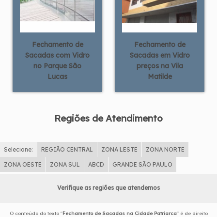
Fechamento de
Fechamento de
Sacadas com Vidro
Sacadas em Vidro
no Parque São
preços na Vila
Lucas
Matilde
Regiões de Atendimento
Selecione:
REGIÃO CENTRAL
ZONA LESTE
ZONA NORTE
ZONA OESTE
ZONA SUL
ABCD
GRANDE SÃO PAULO
Verifique as regiões que atendemos
O conteúdo do texto "
Fechamento de Sacadas na Cidade Patriarca
" é de direito