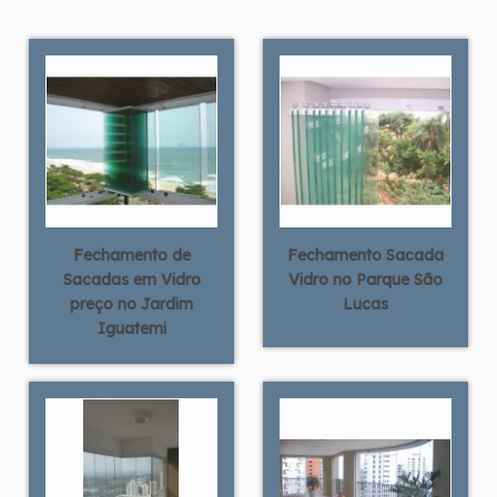
Fechamento de
Fechamento Sacada
Sacadas em Vidro
Vidro no Parque São
preço no Jardim
Lucas
Iguatemi