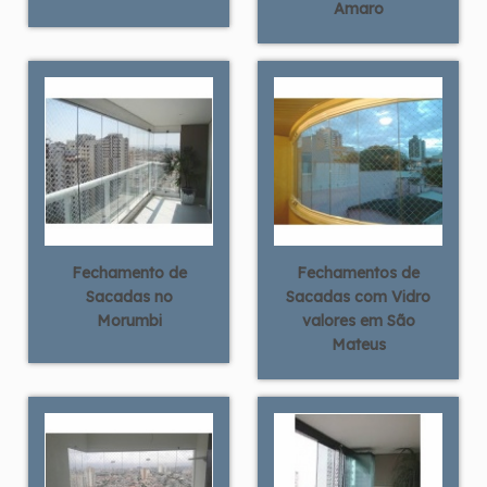
Amaro
Fechamento de
Fechamentos de
Sacadas no
Sacadas com Vidro
Morumbi
valores em São
Mateus