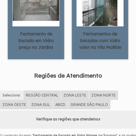
Fechamento de
Fechamentos de
Sacada em Vidro
Sacadas com Vidro
preço no Jardins
valor na Vila Matilde
Regiões de Atendimento
Selecione:
REGIÃO CENTRAL
ZONA LESTE
ZONA NORTE
ZONA OESTE
ZONA SUL
ABCD
GRANDE SÃO PAULO
Verifique as regiões que atendemos
O conteúdo do texto "
Fechamento de Sacada em Vidro Valores no Tucuruvi
" é de direito