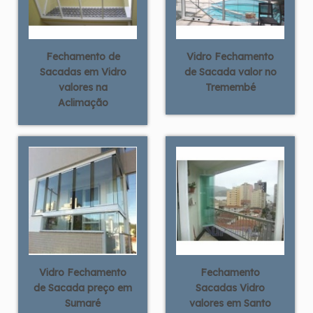
Fechamento de
Vidro Fechamento
Sacadas em Vidro
de Sacada valor no
valores na
Tremembé
Aclimação
Vidro Fechamento
Fechamento
de Sacada preço em
Sacadas Vidro
Sumaré
valores em Santo