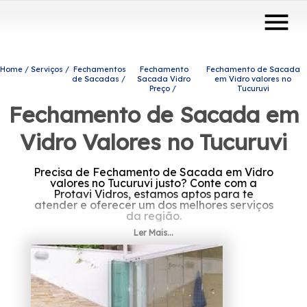
menu
Home
Serviços
Fechamentos
Fechamento
Fechamento de Sacada
de Sacadas
Sacada Vidro
em Vidro valores no
Preço
Tucuruvi
Fechamento de Sacada em
Vidro Valores no Tucuruvi
Precisa de Fechamento de Sacada em Vidro
valores no Tucuruvi justo? Conte com a
Protavi Vidros, estamos aptos para te
atender e oferecer um dos melhores serviços
da região.
Ler Mais...
Precisa de Fechamento de Sacada em Vidro
valores no Tucuruvi? Confira os produtos e
serviços disponibilizados pela Protavi Vidros,
você pode encontrar box para banheiros,
envidraçamento de sacadas, portas de vidro,
coberturas com vidro, entre outras opções
para atender suas necessidades. Fale