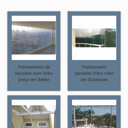
Fechamentos de
Fechamento
Sacadas com Vidro
Sacadas Vidro valor
preço em Belém
em Guianazes