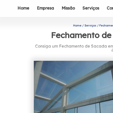
Home
Empresa
Missão
Serviços
Co
Home
Serviços
Fechame
Fechamento de 
Consiga um Fechamento de Sacada em V
Procurando por Fechamento de Sacada 
portas de vidro, envidraçamento de sa
de vidros. Entr