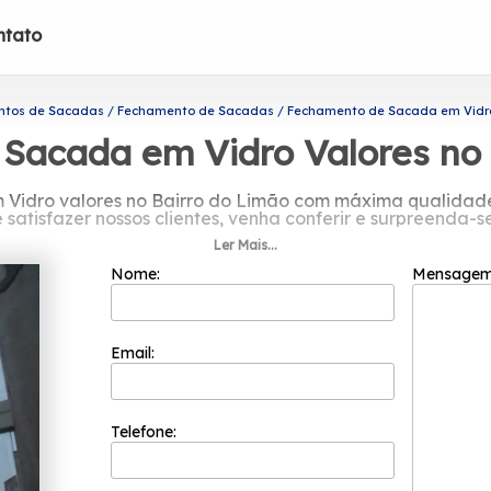
ntato
ntos de Sacadas
Fechamento de Sacadas
Fechamento de Sacada em Vidro 
Sacada em Vidro Valores no 
idro valores no Bairro do Limão com máxima qualidade, 
é satisfazer nossos clientes, venha conferir e surpreenda-se
Ler Mais...
em Vidro valores no Bairro do Limão? Saiba que através d
cadas, coberturas com vidro, entre outras opções de pro
Nome:
Mensage
e em contato com nossos profissionais e tenha todo o supo
Email:
Telefone: