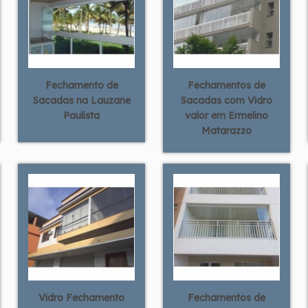
Fechamento de
Fechamentos de
Sacadas na Lauzane
Sacadas com Vidro
Paulista
valor em Ermelino
Matarazzo
Vidro Fechamento
Fechamentos de