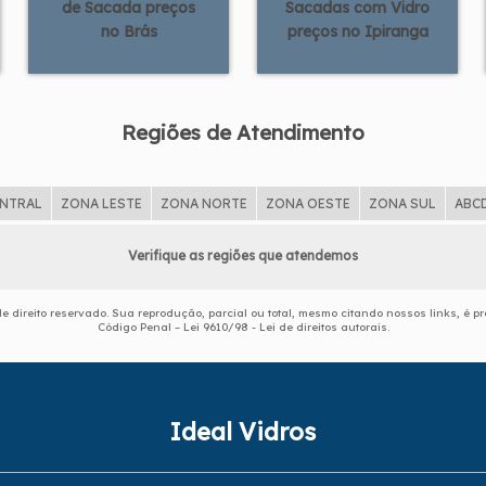
de Sacada preços
Sacadas com Vidro
no Brás
preços no Ipiranga
Regiões de Atendimento
ENTRAL
ZONA LESTE
ZONA NORTE
ZONA OESTE
ZONA SUL
ABC
Verifique as regiões que atendemos
de direito reservado. Sua reprodução, parcial ou total, mesmo citando nossos links, é pr
Código Penal –
Lei 9610/98 - Lei de direitos autorais
.
Ideal Vidros