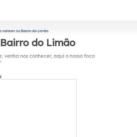
valores no Bairro do Limão
Bairro do Limão
venha nos conhecer, aqui o nosso foco
.
a Protavi Vidros é possível solicitar
dutos e serviços da área de engenharia
m:
rte que precisa.