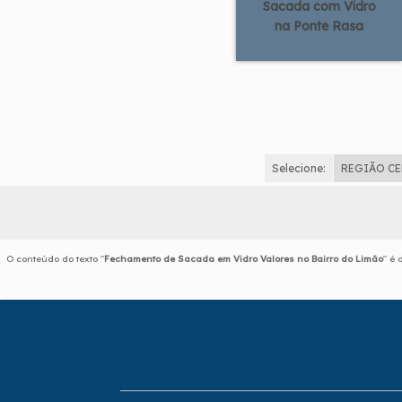
Sacada com Vidro
na Ponte Rasa
Selecione:
REGIÃO C
O conteúdo do texto "
Fechamento de Sacada em Vidro Valores no Bairro do Limão
" é 