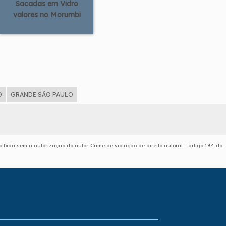
Sacadas em Vidro
valores no Morumbi
D
GRANDE SÃO PAULO
oibida sem a autorização do autor. Crime de violação de direito autoral – artigo 184 do