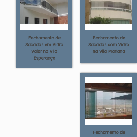
Fechamento de
Fechamento de
Sacadas em Vidro
Sacadas com Vidro
valor na Vila
na Vila Mariana
Esperança
Fechamento de