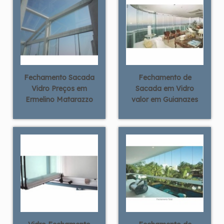
Fechamento Sacada
Fechamento de
Vidro Preços em
Sacada em Vidro
Ermelino Matarazzo
valor em Guianazes