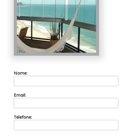
diversas do ramo de engenharia de vidros,
como portas de vidro, box para banheiros e
coberturas com vidro. Contamos com
profissionais qualificados e especializados,
não deixe de falar conosco.
Nome:
Email:
Telefone: