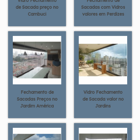
Vidro Fechamento
Fechamento de
de Sacada preço no
Sacadas com Vidros
Cambuci
valores em Perdizes
Fechamento de
Vidro Fechamento
Sacadas Preços no
de Sacada valor no
Jardim América
Jardins