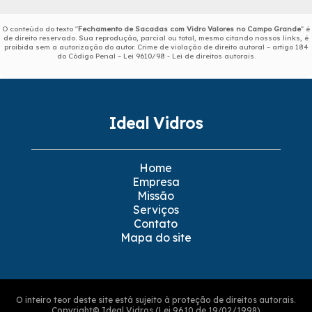
O conteúdo do texto "
Fechamento de Sacadas com Vidro Valores no Campo Grande
" é
de direito reservado. Sua reprodução, parcial ou total, mesmo citando nossos links, é
proibida sem a autorização do autor. Crime de violação de direito autoral – artigo 184
do Código Penal –
Lei 9610/98 - Lei de direitos autorais
.
Ideal Vidros
Home
Empresa
Missão
Serviços
Contato
Mapa do site
O inteiro teor deste site está sujeito à proteção de direitos autorais.
Copyright© Ideal Vidros (Lei 9610 de 19/02/1998)