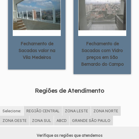
Fechamento de
Fechamento de
Sacadas valor na
Sacadas com Vidro
Vila Medeiros
preços em São
Bernardo do Campo
Regiões de Atendimento
Selecione:
REGIÃO CENTRAL
ZONA LESTE
ZONA NORTE
ZONA OESTE
ZONA SUL
ABCD
GRANDE SÃO PAULO
Verifique as regiões que atendemos