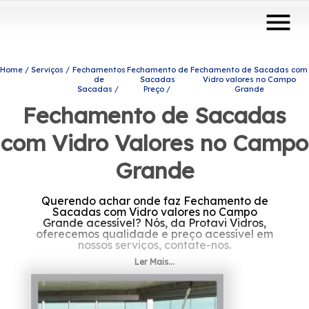
menu
Home
Serviços
Fechamentos
Fechamento de
Fechamento de Sacadas com
de
Sacadas
Vidro valores no Campo
Sacadas
Preço
Grande
Fechamento de Sacadas
com Vidro Valores no Campo
Grande
Querendo achar onde faz Fechamento de
Sacadas com Vidro valores no Campo
Grande acessível? Nós, da Protavi Vidros,
oferecemos qualidade e preço acessível em
nossos serviços, contate-nos.
Ler Mais...
Precisando de Fechamento de Sacadas com
Vidro valores no Campo Grande? Conheça os
produtos e serviços que a Protavi Vidros
disponibiliza, entre eles estão alternativas