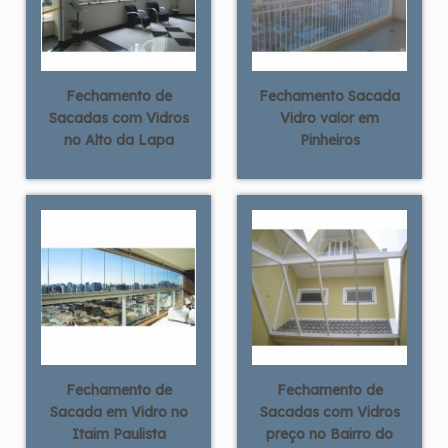
Fechamento de
Fechamento Sacada
Sacadas com Vidros
Vidro valor em
no Alto da Lapa
Pinheiros
Fechamento de
Fechamento de
Sacada em Vidro no
Sacadas com Vidros
Itaim Paulista
preço no Bairro do