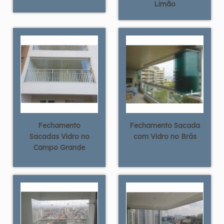
Limão
Fechamento
Fechamento Sacada
Sacadas Vidro no
com Vidro no Brás
Campo Grande