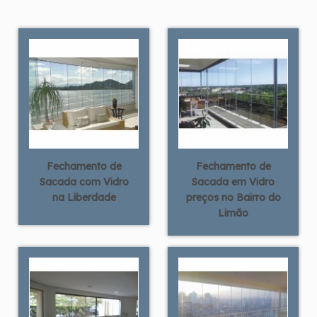
Fechamento de
Fechamento de
Sacada com Vidro
Sacada em Vidro
na Liberdade
preços no Bairro do
Limão