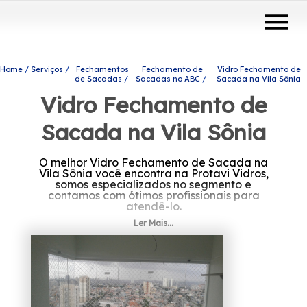
menu
Home
Serviços
Fechamentos
Fechamento de
Vidro Fechamento de
de Sacadas
Sacadas no ABC
Sacada na Vila Sônia
Vidro Fechamento de
Sacada na Vila Sônia
O melhor Vidro Fechamento de Sacada na
Vila Sônia você encontra na Protavi Vidros,
somos especializados no segmento e
contamos com ótimos profissionais para
atendê-lo.
Ler Mais...
Se está precisando de Vidro Fechamento de
Sacada na Vila Sônia, Conheça os produtos e
serviços da Protavi Vidros e encontre a
solução que está procurando ao se pensar no
ramo de engenharia de vidros. São opções
diversas que a empresa disponibiliza, como
coberturas com vidro e envidraçamento de
sacadas. Estamos à sua disposição para