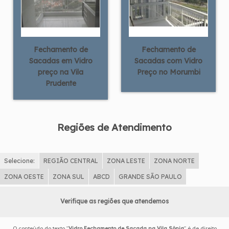
Fechamento de
Fechamento de
Sacadas em Vidro
Sacadas com Vidro
preço na Vila
Preço no Morumbi
Prudente
Regiões de Atendimento
Selecione:
REGIÃO CENTRAL
ZONA LESTE
ZONA NORTE
ZONA OESTE
ZONA SUL
ABCD
GRANDE SÃO PAULO
Verifique as regiões que atendemos
O conteúdo do texto "
Vidro Fechamento de Sacada na Vila Sônia
" é de direito