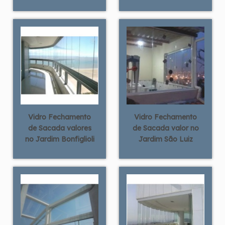
Vidro Fechamento
Vidro Fechamento
de Sacada valores
de Sacada valor no
no Jardim Bonfiglioli
Jardim São Luiz