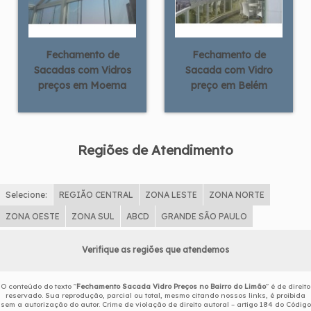
Fechamento de
Fechamento de
Sacadas com Vidros
Sacada com Vidro
preços em Moema
preço em Belém
Regiões de Atendimento
Selecione:
REGIÃO CENTRAL
ZONA LESTE
ZONA NORTE
ZONA OESTE
ZONA SUL
ABCD
GRANDE SÃO PAULO
Verifique as regiões que atendemos
O conteúdo do texto "
Fechamento Sacada Vidro Preços no Bairro do Limão
" é de direito
reservado. Sua reprodução, parcial ou total, mesmo citando nossos links, é proibida
sem a autorização do autor. Crime de violação de direito autoral – artigo 184 do Código