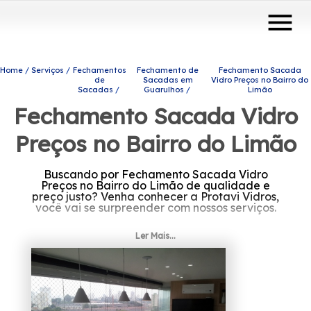
menu
Home
Serviços
Fechamentos
Fechamento de
Fechamento Sacada
de
Sacadas em
Vidro Preços no Bairro do
Sacadas
Guarulhos
Limão
Fechamento Sacada Vidro
Preços no Bairro do Limão
Buscando por Fechamento Sacada Vidro
Preços no Bairro do Limão de qualidade e
preço justo? Venha conhecer a Protavi Vidros,
você vai se surpreender com nossos serviços.
Caso esteja procurando por Fechamento
Ler Mais...
Sacada Vidro Preços no Bairro do Limão,
Conheça os produtos e serviços que a Protavi
Vidros disponibiliza, entre eles estão
alternativas diversas do ramo de engenharia
de vidros, como portas de vidro, box para
banheiros e coberturas com vidro. Fale
conosco e tenha um ambiente mais moderno,