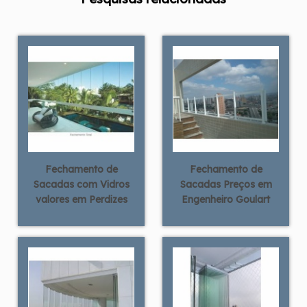
Fechamento de
Fechamento de
Sacadas com Vidros
Sacadas Preços em
valores em Perdizes
Engenheiro Goulart