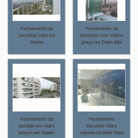
Fechamento de
Fechamento de
Sacadas valor na
Sacadas com Vidros
Penha
preço no Itaim Bibi
Fechamento de
Fechamento
Sacada em Vidro
Sacadas Vidro
preços em Belém
valores na Bela Vista