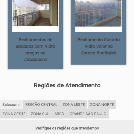
Fechamentos de
Fechamento Sacada
Sacadas com Vidro
Vidro valor no
preços no
Jardim Bonfiglioli
Jabaquara
Regiões de Atendimento
Selecione:
REGIÃO CENTRAL
ZONA LESTE
ZONA NORTE
ZONA OESTE
ZONA SUL
ABCD
GRANDE SÃO PAULO
Verifique as regiões que atendemos