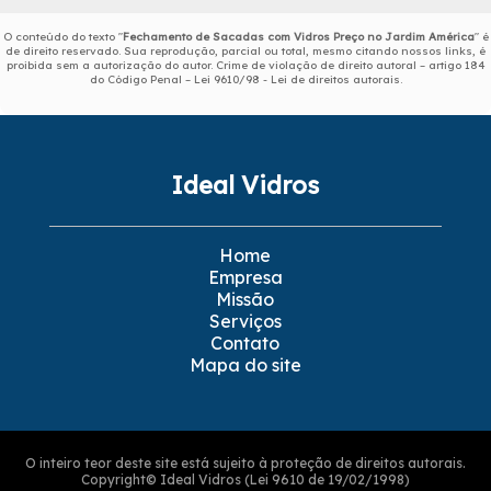
O conteúdo do texto "
Fechamento de Sacadas com Vidros Preço no Jardim América
" é
de direito reservado. Sua reprodução, parcial ou total, mesmo citando nossos links, é
proibida sem a autorização do autor. Crime de violação de direito autoral – artigo 184
do Código Penal –
Lei 9610/98 - Lei de direitos autorais
.
Ideal Vidros
Home
Empresa
Missão
Serviços
Contato
Mapa do site
O inteiro teor deste site está sujeito à proteção de direitos autorais.
Copyright© Ideal Vidros (Lei 9610 de 19/02/1998)