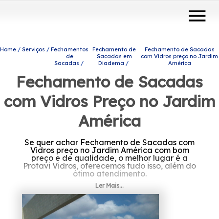
menu
Home
Serviços
Fechamentos
Fechamento de
Fechamento de Sacadas
de
Sacadas em
com Vidros preço no Jardim
Sacadas
Diadema
América
Fechamento de Sacadas
com Vidros Preço no Jardim
América
Se quer achar Fechamento de Sacadas com
Vidros preço no Jardim América com bom
preço e de qualidade, o melhor lugar é a
Protavi Vidros, oferecemos tudo isso, além do
ótimo atendimento.
Ler Mais...
Está procurando por Fechamento de
Sacadas com Vidros preço no Jardim
América? Você pode contar com a Protavi
Vidros para solicitar produtos e serviços do