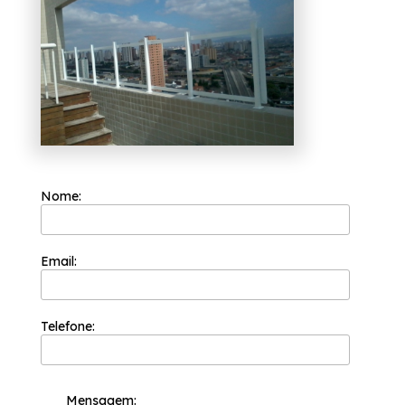
ramo de engenharia de vidros e ter suas
necessidades atendidas, por exemplo, portas
de vidro, box para banheiros e
envidraçamento de sacadas. Ao entrar em
contato conosco, você poderá esclarecer
suas dúvidas, estamos à sua disposição.
Nome:
Email:
Telefone:
Mensagem: