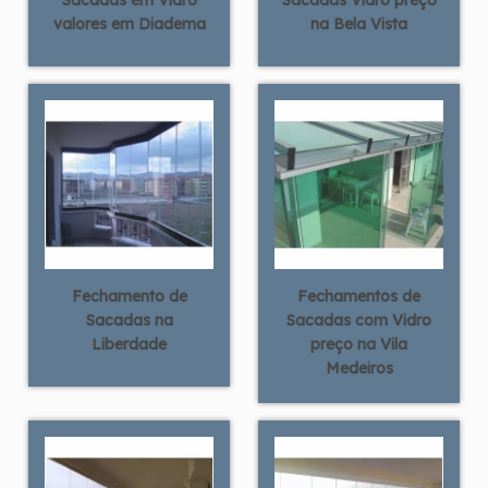
Sacadas em Vidro
Sacadas Vidro preço
valores em Diadema
na Bela Vista
Fechamento de
Fechamentos de
Sacadas na
Sacadas com Vidro
Liberdade
preço na Vila
Medeiros