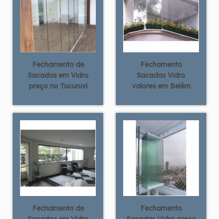
Fechamento de
Fechamento
Sacadas em Vidro
Sacadas Vidro
preço no Tucuruvi
valores em Belém
Fechamento de
Fechamento