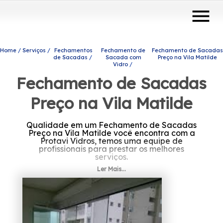
menu
Home
Serviços
Fechamentos
Fechamento de
Fechamento de Sacadas
de Sacadas
Sacada com
Preço na Vila Matilde
Vidro
Fechamento de Sacadas
Preço na Vila Matilde
Qualidade em um Fechamento de Sacadas
Preço na Vila Matilde você encontra com a
Protavi Vidros, temos uma equipe de
profissionais para prestar os melhores
serviços.
Ler Mais...
Está buscando Fechamento de Sacadas
Preço na Vila Matilde? Conte com a Protavi
Vidros e tenha a solução que você busca do
setor de engenharia de vidros, são diversas
opções de produtos e serviços oferecidas,
como envidraçamento de sacadas, box para
banheiros e portas de vidro. Fale conosco e