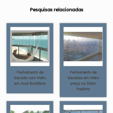
Pesquisas relacionadas
Fechamento de
Fechamento de
Sacada com Vidro
Sacadas em Vidro
em José Bonifácio
preço no Itaim
Paulista