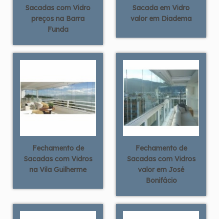
Sacadas com Vidro
Sacada em Vidro
preços na Barra
valor em Diadema
Funda
Fechamento de
Fechamento de
Sacadas com Vidros
Sacadas com Vidros
na Vila Guilherme
valor em José
Bonifácio