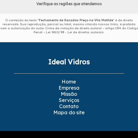
Verifique as regiões que atendemos
O conteúdo do texto "
Fechamento de Sacadas Preço na Vila Matilde
" é de direito
reservado. Sua reprodução, parcial ou total, mesmo citando nossos links, é proibida
sem a autorização do autor. Crime de violação de direito autoral – artigo 184 do Código
Penal –
Lei 9610/98 - Lei de direitos autorais
.
Ideal Vidros
Home
Empresa
Missão
Serviços
Contato
Mapa do site