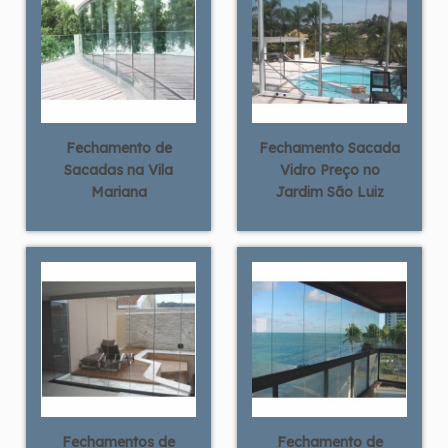
Fechamento de
Fechamento Sacada
Sacadas na Vila
Vidro Preço no
Mariana
Jardim São Luiz
Fechamentos de
Fechamento de