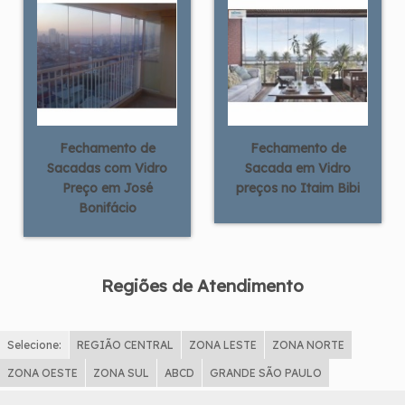
Fechamento de
Fechamento de
Sacadas com Vidro
Sacada em Vidro
Preço em José
preços no Itaim Bibi
Bonifácio
Regiões de Atendimento
Selecione:
REGIÃO CENTRAL
ZONA LESTE
ZONA NORTE
ZONA OESTE
ZONA SUL
ABCD
GRANDE SÃO PAULO