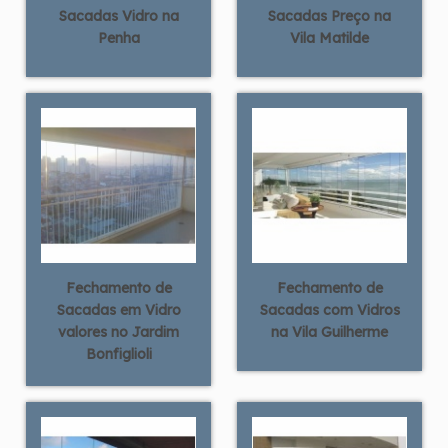
Sacadas Vidro na
Sacadas Preço na
Penha
Vila Matilde
Fechamento de
Fechamento de
Sacadas em Vidro
Sacadas com Vidros
valores no Jardim
na Vila Guilherme
Bonfiglioli