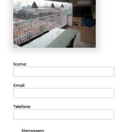
serviços do ramo de engenharia de vidros e
ter suas necessidades atendidas, por
exemplo, portas de vidro, box para banheiros
e envidraçamento de sacadas. Com nossos
serviços você pode encontrar o que almeja,
fale conosco!
Nome:
Email:
Telefone:
Mensagem: