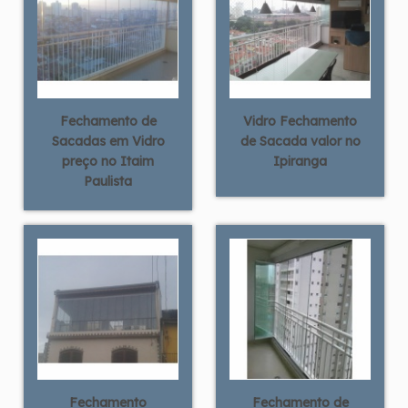
Fechamento de
Vidro Fechamento
Sacadas em Vidro
de Sacada valor no
preço no Itaim
Ipiranga
Paulista
Fechamento
Fechamento de