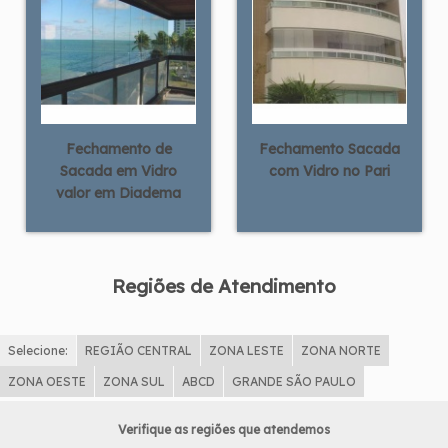
Fechamento de
Fechamento Sacada
Sacada em Vidro
com Vidro no Pari
valor em Diadema
Regiões de Atendimento
Selecione:
REGIÃO CENTRAL
ZONA LESTE
ZONA NORTE
ZONA OESTE
ZONA SUL
ABCD
GRANDE SÃO PAULO
Verifique as regiões que atendemos