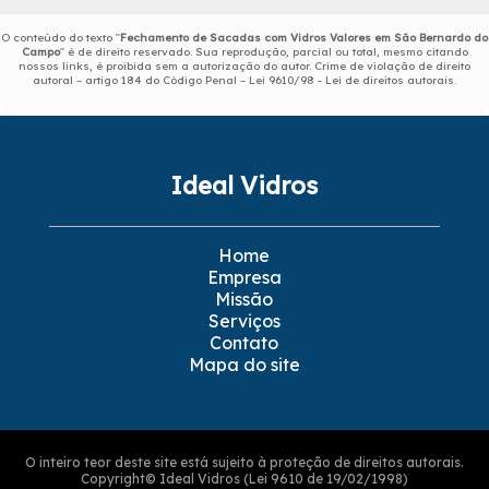
O conteúdo do texto "
Fechamento de Sacadas com Vidros Valores em São Bernardo do
Campo
" é de direito reservado. Sua reprodução, parcial ou total, mesmo citando
nossos links, é proibida sem a autorização do autor. Crime de violação de direito
autoral – artigo 184 do Código Penal –
Lei 9610/98 - Lei de direitos autorais
.
Ideal Vidros
Home
Empresa
Missão
Serviços
Contato
Mapa do site
O inteiro teor deste site está sujeito à proteção de direitos autorais.
Copyright© Ideal Vidros (Lei 9610 de 19/02/1998)