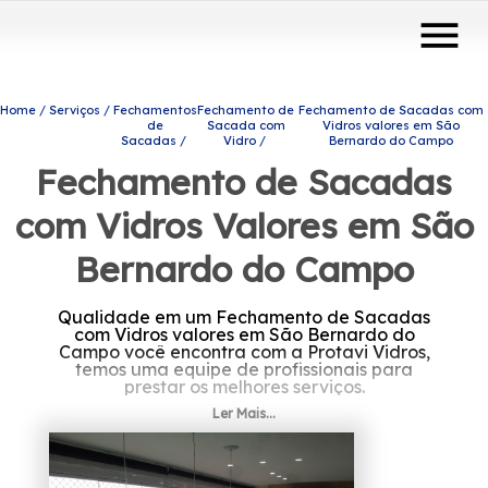
menu
Home
Serviços
Fechamentos
Fechamento de
Fechamento de Sacadas com
de
Sacada com
Vidros valores em São
Sacadas
Vidro
Bernardo do Campo
Fechamento de Sacadas
com Vidros Valores em São
Bernardo do Campo
Qualidade em um Fechamento de Sacadas
com Vidros valores em São Bernardo do
Campo você encontra com a Protavi Vidros,
temos uma equipe de profissionais para
prestar os melhores serviços.
Ler Mais...
Se está precisando de Fechamento de
Sacadas com Vidros valores em São
Bernardo do Campo, Você pode contar com a
Protavi Vidros para solicitar produtos e