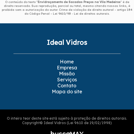
O conteúdo do texto "
Envidraçamento de Sacadas Preços na Vila Medeiros
" é de
direito reservado. Sua reprodução, parcial ou total, mesmo citando nossos links, é
proibida sem a autorização do autor. Crime de violação de direito autoral – artigo 184
do Código Penal –
Lei 9610/98 - Lei de direitos autorais
.
Ideal Vidros
Home
Empresa
Missão
Serviços
Contato
Mapa do site
O inteiro teor deste site está sujeito à proteção de direitos autorais.
Copyright© Ideal Vidros (Lei 9610 de 19/02/1998)