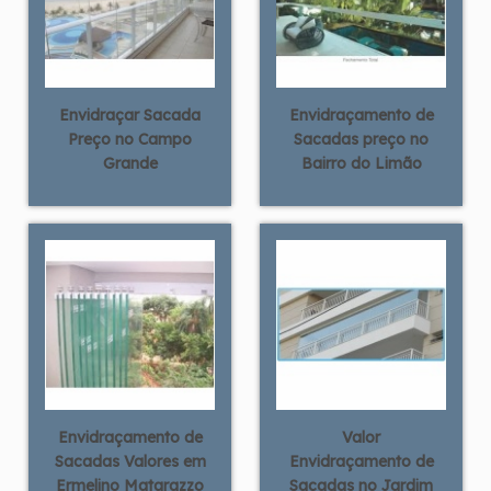
Envidraçar Sacada
Envidraçamento de
Preço no Campo
Sacadas preço no
Grande
Bairro do Limão
Envidraçamento de
Valor
Sacadas Valores em
Envidraçamento de
Ermelino Matarazzo
Sacadas no Jardim