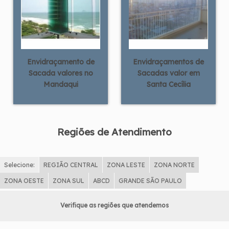
Envidraçamento de
Envidraçamentos de
Sacada valores no
Sacadas valor em
Mandaqui
Santa Cecília
Regiões de Atendimento
Selecione:
REGIÃO CENTRAL
ZONA LESTE
ZONA NORTE
ZONA OESTE
ZONA SUL
ABCD
GRANDE SÃO PAULO
Verifique as regiões que atendemos