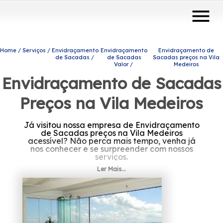
menu
Home
Serviços
Envidraçamento
Envidraçamento
Envidraçamento de
de Sacadas
de Sacadas
Sacadas preços na Vila
Valor
Medeiros
Envidraçamento de Sacadas
Preços na Vila Medeiros
Já visitou nossa empresa de Envidraçamento
de Sacadas preços na Vila Medeiros
acessível? Não perca mais tempo, venha já
nos conhecer e se surpreender com nossos
serviços.
Ler Mais...
Caso esteja precisando de Envidraçamento
de Sacadas preços na Vila Medeiros,
Conheça os produtos e serviços que a Protavi
Vidros disponibiliza, entre eles estão
alternativas diversas do ramo de engenharia
de vidros, como portas de vidro, box para
banheiros e coberturas com vidro. Fale