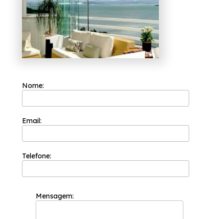
conosco e tenha um ambiente mais moderno,
estamos à sua disposição.
Nome:
Email:
Telefone:
Mensagem: