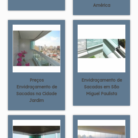
América
Preços
Envidraçamento de
Envidraçamento de
Sacadas em São
Sacadas na Cidade
Miguel Paulista
Jardim