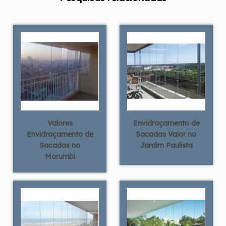
Valores
Envidraçamento de
Envidraçamento de
Sacadas Valor no
Sacadas no
Jardim Paulista
Morumbi