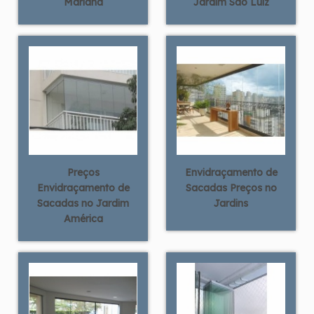
Mariana
Jardim São Luiz
Preços
Envidraçamento de
Envidraçamento de
Sacadas Preços no
Sacadas no Jardim
Jardins
América