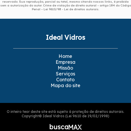
reservado. Sua reprodução, parcial ou total, mesmo citando nossos links, é proibida
sem a autorização do autor. Crime de violação de direito autoral – artigo 184 do Código
Penal –
Lei 9610/98 - Lei de direitos autorais
.
Ideal Vidros
Home
Empresa
Missão
Serviços
Contato
Mapa do site
O inteiro teor deste site está sujeito à proteção de direitos autorais.
Copyright© Ideal Vidros (Lei 9610 de 19/02/1998)