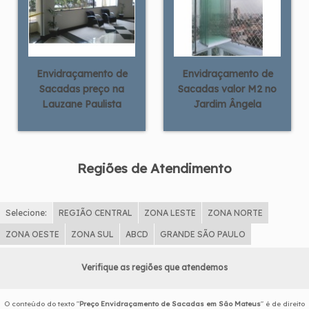
Envidraçamento de
Envidraçamento de
Sacadas preço na
Sacadas valor M2 no
Lauzane Paulista
Jardim Ângela
Regiões de Atendimento
Selecione:
REGIÃO CENTRAL
ZONA LESTE
ZONA NORTE
ZONA OESTE
ZONA SUL
ABCD
GRANDE SÃO PAULO
Verifique as regiões que atendemos
O conteúdo do texto "
Preço Envidraçamento de Sacadas em São Mateus
" é de direito