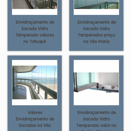
Envidraçamento de
Envidraçamento de
Sacada Vidro
Sacada Vidro
Temperado valores
Temperados preço
no Tatuapé
na Vila Maria
Valores
Envidraçamento de
Envidraçamento de
Sacada Vidro
Sacadas na Vila
Temperado valor no