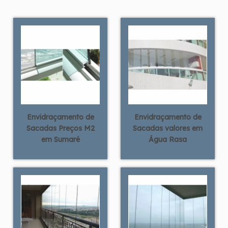
Envidraçamento de
Envidraçamento de
Sacadas Preços M2
Sacadas valores em
em Sumaré
Água Rasa