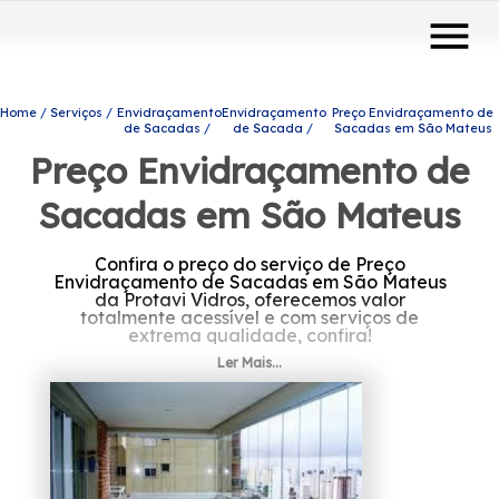
menu
Home
Serviços
Envidraçamento
Envidraçamento
Preço Envidraçamento de
de Sacadas
de Sacada
Sacadas em São Mateus
Preço Envidraçamento de
Sacadas em São Mateus
Confira o preço do serviço de Preço
Envidraçamento de Sacadas em São Mateus
da Protavi Vidros, oferecemos valor
totalmente acessível e com serviços de
extrema qualidade, confira!
Ler Mais...
Tem interesse em Preço Envidraçamento de
Sacadas em São Mateus? Saiba que por
meio da Protavi Vidros você pode achar
produtos e serviços como o de box para
banheiros, envidraçamento de sacadas e
portas de vidro, entre outras alternativas que
são disponibilizadas para a sua necessidade.
Nossos profissionais estão prontos para