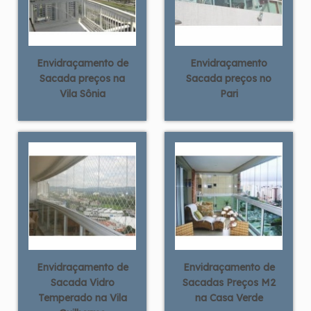
Envidraçamento de
Envidraçamento
Sacada preços na
Sacada preços no
Vila Sônia
Pari
Envidraçamento de
Envidraçamento de
Sacada Vidro
Sacadas Preços M2
Temperado na Vila
na Casa Verde