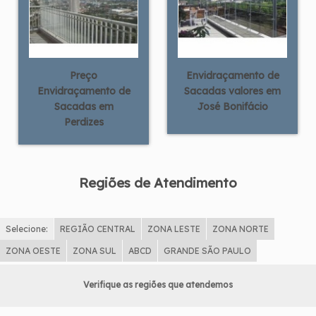
Preço
Envidraçamento de
Envidraçamento de
Sacadas valores em
Sacadas em
José Bonifácio
Perdizes
Regiões de Atendimento
Selecione:
REGIÃO CENTRAL
ZONA LESTE
ZONA NORTE
ZONA OESTE
ZONA SUL
ABCD
GRANDE SÃO PAULO
Verifique as regiões que atendemos