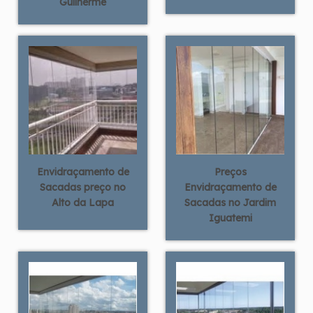
Guilherme
Envidraçamento de
Preços
Sacadas preço no
Envidraçamento de
Alto da Lapa
Sacadas no Jardim
Iguatemi