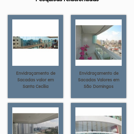
Envidraçamento de
Envidraçamento de
Sacadas valor em
Sacadas Valores em
Santa Cecília
São Domingos