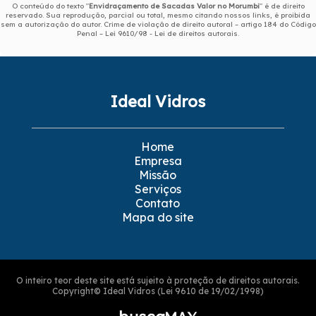
O conteúdo do texto "
Envidraçamento de Sacadas Valor no Morumbi
" é de direito
reservado. Sua reprodução, parcial ou total, mesmo citando nossos links, é proibida
sem a autorização do autor. Crime de violação de direito autoral – artigo 184 do Código
Penal –
Lei 9610/98 - Lei de direitos autorais
.
Ideal Vidros
Home
Empresa
Missão
Serviços
Contato
Mapa do site
O inteiro teor deste site está sujeito à proteção de direitos autorais.
Copyright© Ideal Vidros (Lei 9610 de 19/02/1998)