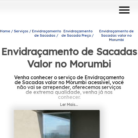
menu
Home
Serviços
Envidraçamento
Envidraçamento
Envidraçamento de
de Sacadas
de Sacada Preço
Sacadas valor no
Morumbi
Envidraçamento de Sacadas
Valor no Morumbi
Venha conhecer o serviço de Envidraçamento
de Sacadas valor no Morumbi acessível, você
não vai se arrepender, oferecemos serviços
de extrema qualidade, venha já nos
conhecer.
Ler Mais...
Se está precisando de Envidraçamento de
Sacadas valor no Morumbi, A solução que
você busca ao se interessar por engenharia
de vidros para o seu caso, pode ser
encontrada através da empresa Protavi
Vidros. Conosco você encontra profissionais
especializados e qualificados, entre em