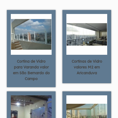
Cortina de Vidro
Cortinas de Vidro
para Varanda valor
valores M2 em
em São Bernardo do
Aricanduva
Campo