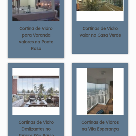
Cortina de Vidro
Cortinas de Vidro
para Varanda
valor na Casa Verde
valores na Ponte
Rasa
Cortinas de Vidro
Cortinas de Vidros
Deslizantes no
na Vila Esperança
Jardim São Paulo