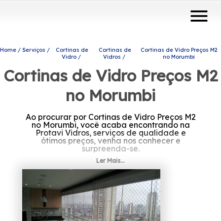
menu
Home
Serviços
Cortinas de
Cortinas de
Cortinas de Vidro Preços M2
Vidro
Vidros
no Morumbi
Cortinas de Vidro Preços M2
no Morumbi
Ao procurar por Cortinas de Vidro Preços M2
no Morumbi, você acaba encontrando na
Protavi Vidros, serviços de qualidade e
ótimos preços, venha nos conhecer e
surpreenda-se.
Ler Mais...
Se está precisando de Cortinas de Vidro
Preços M2 no Morumbi, A Protavi Vidros atua
no ramo de engenharia de vidros e oferece
para seus clientes produtos e serviços como o
de portas de vidro, box para banheiros e
envidraçamento de sacadas. Conosco você
encontra profissionais especializados e
qualificados, entre em contato.