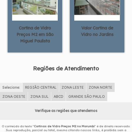
Cortina de Vidro
Valor Cortina de
Preços M2 em São
Vidro no Jardins
Miguel Paulista
Regiões de Atendimento
Selecione:
REGIÃO CENTRAL
ZONA LESTE
ZONA NORTE
ZONA OESTE
ZONA SUL
ABCD
GRANDE SÃO PAULO
Verifique as regiões que atendemos
O conteúdo do texto "
Cortinas de Vidro Preços M2 no Morumbi
" é de direito reservado.
Sua reprodução, parcial ou total, mesmo citando nossos links, é proibida sem a