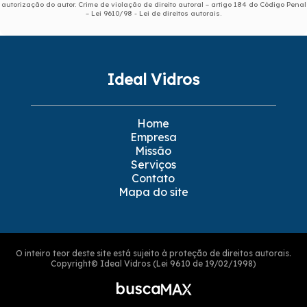
autorização do autor. Crime de violação de direito autoral – artigo 184 do Código Penal
–
Lei 9610/98 - Lei de direitos autorais
.
Ideal Vidros
Home
Empresa
Missão
Serviços
Contato
Mapa do site
O inteiro teor deste site está sujeito à proteção de direitos autorais.
Copyright© Ideal Vidros (Lei 9610 de 19/02/1998)