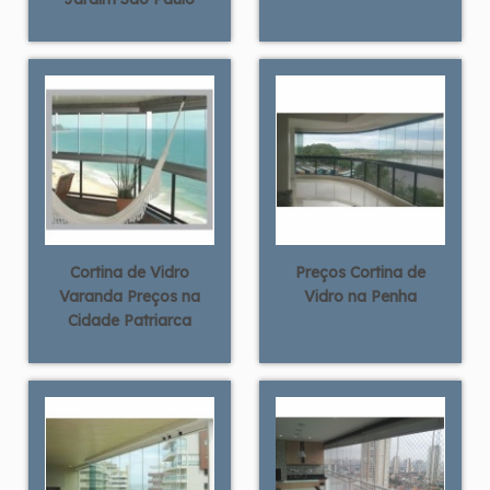
Cortina de Vidro
Preços Cortina de
Varanda Preços na
Vidro na Penha
Cidade Patriarca