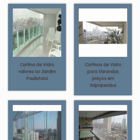
Cortina de Vidro
Cortinas de Vidro
valores no Jardim
para Varandas
Paulistano
preços em
Sapopemba