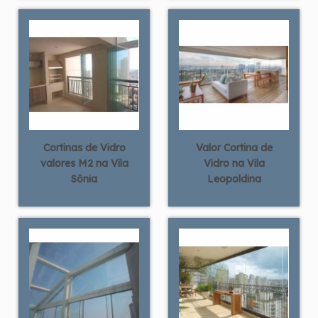
Cortinas de Vidro
Valor Cortina de
valores M2 na Vila
Vidro na Vila
Sônia
Leopoldina