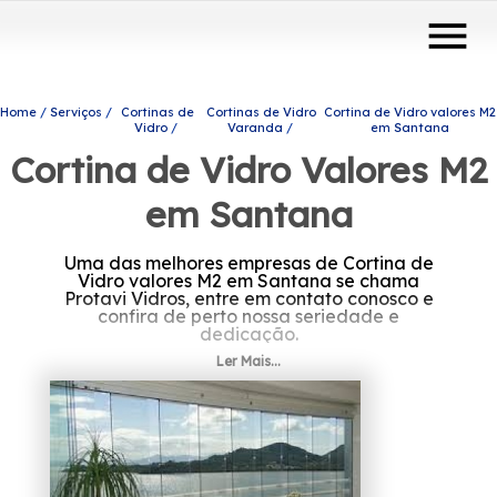
menu
Home
Serviços
Cortinas de
Cortinas de Vidro
Cortina de Vidro valores M2
Vidro
Varanda
em Santana
Cortina de Vidro Valores M2
em Santana
Uma das melhores empresas de Cortina de
Vidro valores M2 em Santana se chama
Protavi Vidros, entre em contato conosco e
confira de perto nossa seriedade e
dedicação.
Ler Mais...
Se está precisando de Cortina de Vidro
valores M2 em Santana, Você pode contar
com a Protavi Vidros para solicitar produtos e
serviços do ramo de engenharia de vidros e
ter suas necessidades atendidas, por
exemplo, portas de vidro, box para banheiros
e envidraçamento de sacadas. Não deixe de
entrar em contato para obter mais