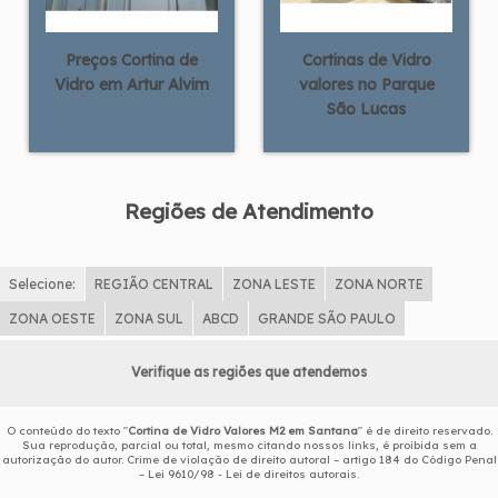
Preços Cortina de
Cortinas de Vidro
Vidro em Artur Alvim
valores no Parque
São Lucas
Regiões de Atendimento
Selecione:
REGIÃO CENTRAL
ZONA LESTE
ZONA NORTE
ZONA OESTE
ZONA SUL
ABCD
GRANDE SÃO PAULO
Verifique as regiões que atendemos
O conteúdo do texto "
Cortina de Vidro Valores M2 em Santana
" é de direito reservado.
Sua reprodução, parcial ou total, mesmo citando nossos links, é proibida sem a
autorização do autor. Crime de violação de direito autoral – artigo 184 do Código Penal
–
Lei 9610/98 - Lei de direitos autorais
.