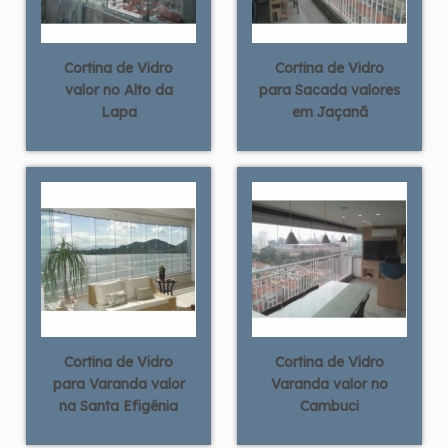
Cortina de Vidro
Cortina de Vidro
valor no Alto da
para Sacada valores
Lapa
em Jaçanã
Cortina de Vidro
Cortina de Vidro
para Varanda valor
Varanda valor no
na Santa Efigênia
Cambuci