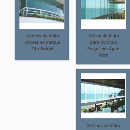
Cortinas de Vidro
Cortina de Vidro
valores no Parque
para Varanda
São Rafael
Preços em Água
Rasa
Cortinas de Vidro