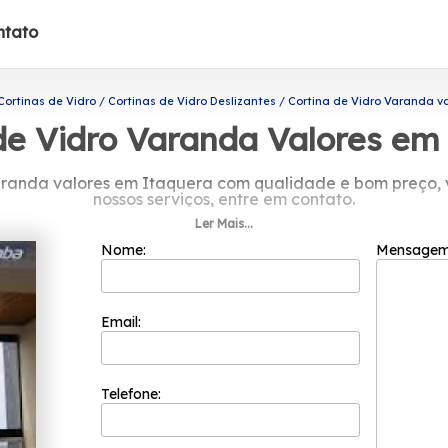
ntato
Cortinas de Vidro
Cortinas de Vidro Deslizantes
Cortina de Vidro Varanda v
de Vidro Varanda Valores em
anda valores em Itaquera com qualidade e bom preço, v
nossos serviços, entre em contato.
Ler Mais...
Vidro Varanda valores em Itaquera, Conte com a Protavi V
 diversas opções de produtos e serviços oferecidas, co
Nome:
Mensage
ixe de entrar em contato para obter mais informações so
clientes com qualidade.
Email:
Telefone: