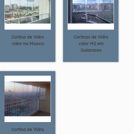
Cortina de Vidro
Cortinas de Vidro
valor na Mooca
valor M2 em
Guianazes
Cortina de Vidro