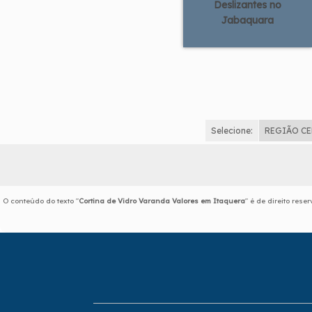
Deslizantes no
Jabaquara
Selecione:
REGIÃO C
O conteúdo do texto "
Cortina de Vidro Varanda Valores em Itaquera
" é de direito res