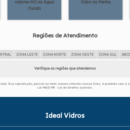
valores M2 na Água
Vidro na Penha
Funda
Regiões de Atendimento
ENTRAL
ZONA LESTE
ZONA NORTE
ZONA OESTE
ZONA SUL
ABC
Verifique as regiões que atendemos
ervado. Sua reprodução, parcial ou total, mesmo citando nossos links, é proibida sem a a
Lei 9610/98 - Lei de direitos autorais
.
Ideal Vidros