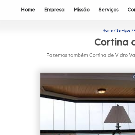
Home
Empresa
Missão
Serviços
Co
Home
Serviços
Cortina 
Fazemos também Cortina de Vidro Var
Caso esteja precisando de Cortina de 
do setor de engenharia de vidros, são
banheiros e portas de vidro. Não de