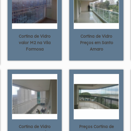
Cortina de Vidro
Cortina de Vidro
valor M2 na Vila
Preços em Santo
Formosa
Amaro
Cortina de Vidro
Preços Cortina de