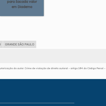
para Sacada valor
em Diadema
D
GRANDE SÃO PAULO
utorização do autor. Crime de violação de direito autoral – artigo 184 do Código Penal –