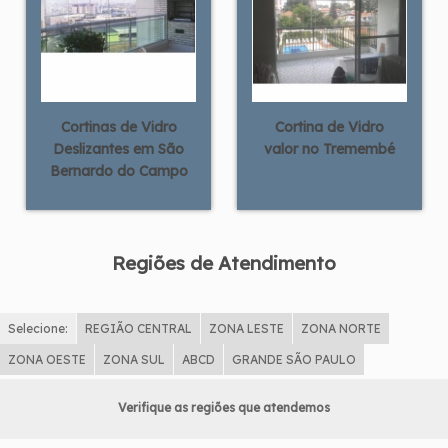
Cortinas de Vidro
Cortina de Vidro
Deslizantes em São
valor no Tremembé
Bernardo do Campo
Regiões de Atendimento
Selecione:
REGIÃO CENTRAL
ZONA LESTE
ZONA NORTE
ZONA OESTE
ZONA SUL
ABCD
GRANDE SÃO PAULO
Verifique as regiões que atendemos