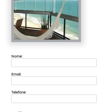
coberturas com vidro, envidraçamento de
sacadas, portas de vidro e box para
banheiros. Ao entrar em contato conosco,
você poderá esclarecer suas dúvidas,
estamos à sua disposição.
Nome:
Email:
Telefone: