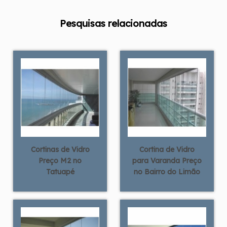
Pesquisas relacionadas
Cortinas de Vidro
Cortina de Vidro
Preço M2 no
para Varanda Preço
Tatuapé
no Bairro do Limão