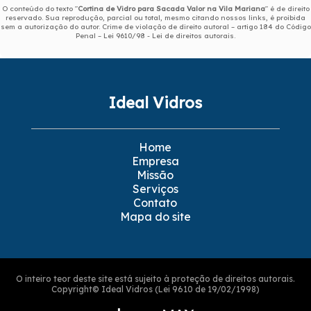
O conteúdo do texto "
Cortina de Vidro para Sacada Valor na Vila Mariana
" é de direito
reservado. Sua reprodução, parcial ou total, mesmo citando nossos links, é proibida
sem a autorização do autor. Crime de violação de direito autoral – artigo 184 do Código
Penal –
Lei 9610/98 - Lei de direitos autorais
.
Ideal Vidros
Home
Empresa
Missão
Serviços
Contato
Mapa do site
O inteiro teor deste site está sujeito à proteção de direitos autorais.
Copyright© Ideal Vidros (Lei 9610 de 19/02/1998)