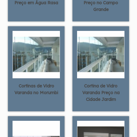
Preço em Água Rasa
Preço no Campo
Grande
Cortinas de Vidro
Cortina de Vidro
Varanda no Morumbi
Varanda Preço na
Cidade Jardim