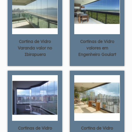
Cortina de Vidro
Cortinas de Vidro
Varanda valor no
valores em
Ibirapuera
Engenheiro Goulart
Cortinas de Vidro
Cortina de Vidro