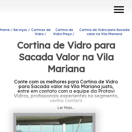
menu
Home
Serviços
Cortinas de
Cortina de
Cortina de Vidro para Sacada
Vidro
Vidro Preço
valor na Vila Mariana
Cortina de Vidro para
Sacada Valor na Vila
Mariana
Conte com os melhores para Cortina de Vidro
para Sacada valor na Vila Mariana justo,
entre em contato com a equipe da Protavi
Vidros, profissionais experientes no segmento,
venha conferir.
Ler Mais...
A sua busca é por Cortina de Vidro para
Sacada valor na Vila Mariana? Atuando no
segmento de engenharia de vidros, a Protavi
Vidros pode ser sua alternativa mais viável, já
que oferece produtos e serviços como o de