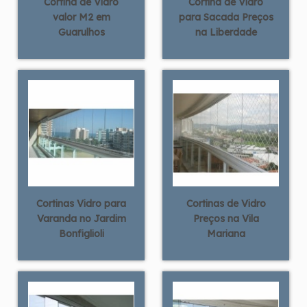
Cortina de Vidro
Cortina de Vidro
valor M2 em
para Sacada Preços
Guarulhos
na Liberdade
Cortinas Vidro para
Cortinas de Vidro
Varanda no Jardim
Preços na Vila
Bonfiglioli
Mariana