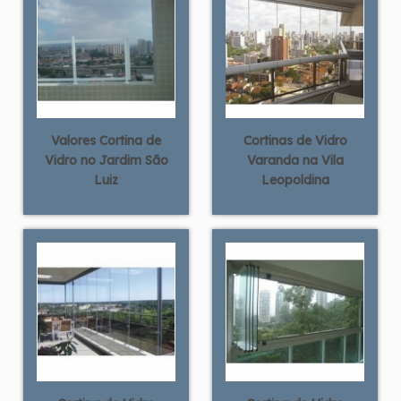
Valores Cortina de
Cortinas de Vidro
Vidro no Jardim São
Varanda na Vila
Luiz
Leopoldina