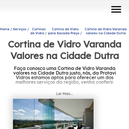
menu
Home
Serviços
Cortinas
Cortina de Vidro
Cortina de Vidro Varanda
de Vidro
para Sacada Preço
valores na Cidade Dutra
Cortina de Vidro Varanda
Valores na Cidade Dutra
Faça conosco uma Cortina de Vidro Varanda
valores na Cidade Dutra justo, nós, da Protavi
Vidros estamos aptos para oferecer um dos
melhores serviços da região, venha conferir.
Caso esteja precisando de Cortina de Vidro
Ler Mais...
Varanda valores na Cidade Dutra, Para
encontrar coberturas com vidro, portas de
vidro e envidraçamento de sacadas, entre
outras opções de produtos e serviços do
ramo de engenharia de vidros, você pode
contar com os profissionais da Protavi Vidros.
Contamos com profissionais qualificados e
especializados, não deixe de falar conosco.