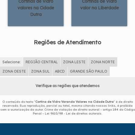
Cortinas de Vidro
Cortinas de Vidro
valores na Cidade
valor na Liberdade
Dutra
Regiões de Atendimento
Selecione:
REGIÃO CENTRAL
ZONA LESTE
ZONA NORTE
ZONA OESTE
ZONA SUL
ABCD
GRANDE SÃO PAULO
Verifique as regiões que atendemos
O conteúdo do texto "
Cortina de Vidro Varanda Valores na Cidade Dutra
" é de direito
reservado. Sua reprodução, parcial ou total, mesmo citando nossos links, é proibida
sem a autorização do autor. Crime de violação de direito autoral – artigo 184 do Código
Penal –
Lei 9610/98 - Lei de direitos autorais
.