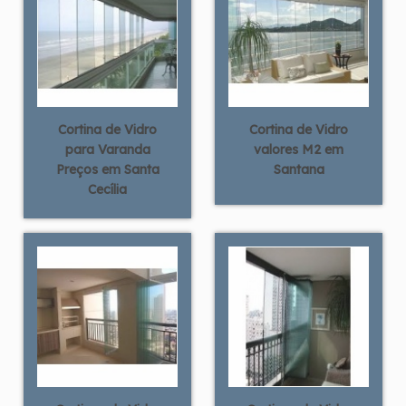
Cortina de Vidro
Cortina de Vidro
para Varanda
valores M2 em
Preços em Santa
Santana
Cecília