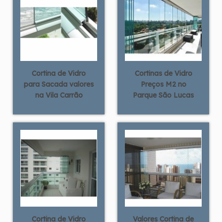
Cortina de Vidro
Cortinas de Vidro
para Sacada valores
Preços M2 no
na Vila Carrão
Parque São Lucas
Cortina de Vidro
Valores Cortina de