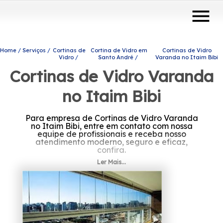
menu
Home
Serviços
Cortinas de
Cortina de Vidro em
Cortinas de Vidro
Vidro
Santo André
Varanda no Itaim Bibi
Cortinas de Vidro Varanda
no Itaim Bibi
Para empresa de Cortinas de Vidro Varanda
no Itaim Bibi, entre em contato com nossa
equipe de profissionais e receba nosso
atendimento moderno, seguro e eficaz,
confira.
Ler Mais...
Se está buscando por Cortinas de Vidro
Varanda no Itaim Bibi, A Protavi Vidros atua
no ramo de engenharia de vidros e oferece
para seus clientes produtos e serviços como o
de portas de vidro, box para banheiros e
envidraçamento de sacadas. Estamos à sua
disposição para esclarecer dúvidas e dar o
suporte necessário, fale conosco.