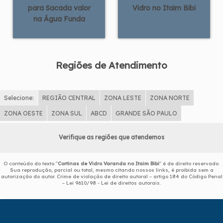
para Sacada valor
Vidro no Itaim Bibi
na Água Funda
Regiões de Atendimento
Selecione:
REGIÃO CENTRAL
ZONA LESTE
ZONA NORTE
ZONA OESTE
ZONA SUL
ABCD
GRANDE SÃO PAULO
Verifique as regiões que atendemos
O conteúdo do texto "
Cortinas de Vidro Varanda no Itaim Bibi
" é de direito reservado.
Sua reprodução, parcial ou total, mesmo citando nossos links, é proibida sem a
autorização do autor. Crime de violação de direito autoral – artigo 184 do Código Penal
–
Lei 9610/98 - Lei de direitos autorais
.