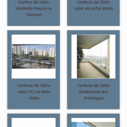
Cortina de Vidro
Cortinas de Vidro
Varanda Preços no
valor em Artur Alvim
Tucuruvi
Cortinas de Vidro
Cortinas de Vidro
valor M2 na Bela
Deslizantes em
Vista
Interlagos